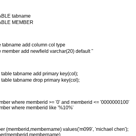
LE tabname
BLE MEMBER
 tabname add column col type
member add newfield varchar(20) default ''
ble tabname add primary key(col);
ble tabname drop primary key(col);
ember where memberid >= '0' and memberid <= '0000000100'
ember where memberid like '%10%'
ber (memberid,membername) values('m099', 'michael chen');
mber(memberid,membername)