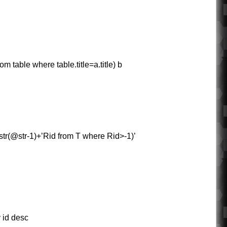
m table where table.title=a.title) b
str(@str-1)+’Rid from T where Rid>-1)’
y id desc