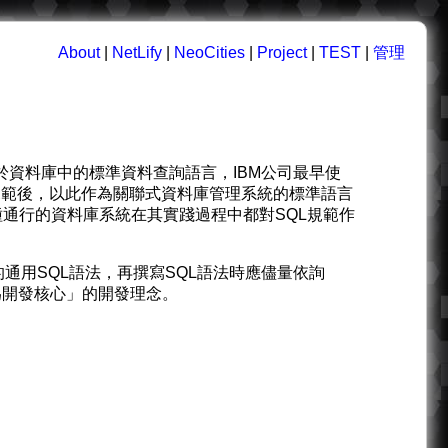
About
|
NetLify
|
NeoCities
|
Project
|
TEST
|
管理
語言，用於資料庫中的標準資料查詢語言，IBM公司最早使
進行規範後，以此作為關聯式資料庫管理系統的標準語言
不過各種通行的資料庫系統在其實踐過程中都對SQL規範作
通用SQL語法，再撰寫SQL語法時應儘量依詢
為開發核心」的開發理念。