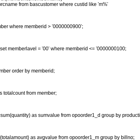
oprcname from bascustomer where custid like 'm%'
mber where memberid > '0000000900';
set memberlavel = '00' where memberid <= '0000000100;
ember order by memberid;
as totalcount from member;
d,sum(quantity) as sumvalue from opoorder1_d group by producti
g(totalamount) as avgvalue from opoorder1_m group by billno;