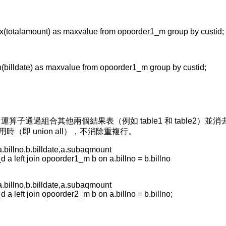
ax(totalamount) as maxvalue from opoorder1_m group by custid;
n(billdate) as maxvalue from opoorder1_m group by custid;
N
] union 運算子通過組合其他兩個結果表（例如 table1 和 tabl
使用時（即 union all），不消除重複行。
,a.billno,b.billdate,a.subaqmount
 a left join opoorder1_m b on a.billno = b.billno
,a.billno,b.billdate,a.subaqmount
 a left join opoorder2_m b on a.billno = b.billno;