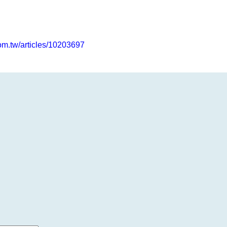
com.tw/articles/10203697