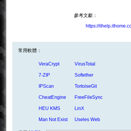
參考文獻：
https://ithelp.ithome.
常用軟體：
VeraCrypt
VirusTotal
7-ZIP
Softether
IPScan
TortoiseGit
CheatEngine
FreeFileSync
HEU KMS
LinX
Man Not Exist
Useles Web