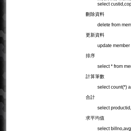
select custid,c
刪除資料
delete from me
更新資料
update member 
排序
select * from m
計算筆數
select count(*) 
合計
select producti
求平均值
select billno,av