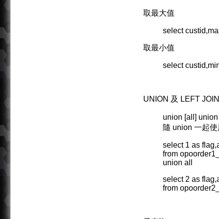
取最大值
select custid,m
取最小值
select custid,mi
UNION 及 LEFT JOI
union [all
隨 union 一起
select 1 as flag
from opoorder1_d
union all
select 2 as flag
from opoorder2_d