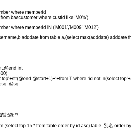
member where memberid
d from bascustomer where custid like 'M0%')
ember where memberid IN ('M001','M009','M012')
.username,b.adddate from table a,(select max(adddate) adddate fro
nt,@end int
600)
 top’+str(@end-@start+1)+’+from T where rid not in(select top’+
esql @sql
的記錄 */
rom (select top 15 * from table order by id asc) table_別名 order b