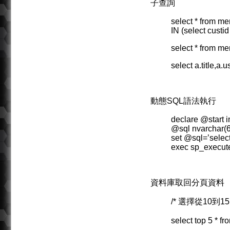
子查詢
select * from 
IN (select custi
select * from m
select a.title,a
動態SQL語法執行
declare @start i
@sql nvarchar(
set @sql=’select
exec sp_execut
資料庫取回分頁資料
/* 選擇從10到15
select top 5 * f